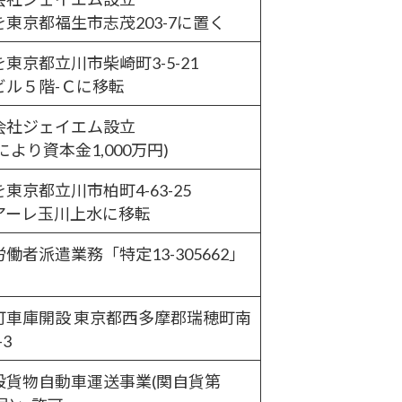
を東京都福生市志茂203-7に置く
東京都立川市柴崎町3-5-21
ビル５階-Ｃに移転
会社ジェイエム設立
により資本金1,000万円)
東京都立川市柏町4-63-25
アーレ玉川上水に移転
働者派遣業務「特定13-305662」
町車庫開設
東京都西多摩郡瑞穂町南
1-3
般貨物自動車運送事業(関自貨第