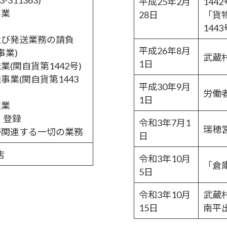
平成25年
2月
1442
事業
28日
「貨
1443
及び発送業務の請負
平成26年
8月
事業)
武蔵
1日
業(関自貨第1442号)
事業(関自貨第1443
平成30年
9月
労働者
1日
理業
）登録
令和3年
7月1
瑞穂
帯関連する一切の業務
日
町支店
令和3年
10月
「倉
5日
令和3年
10月
武蔵
15日
南平