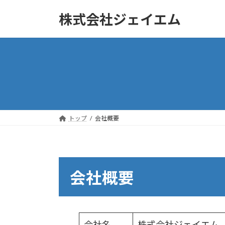
コ
ナ
株式会社ジェイエム
ン
ビ
テ
ゲ
ン
ー
ツ
シ
へ
ョ
ス
ン
キ
に
ッ
移
トップ
会社概要
プ
動
会社概要
会社名
株式会社ジェイエム