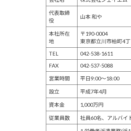
代表取締
山本 和や
役
本社所在
〒190-0004
地
東京都立川市柏町4丁目
TEL
042-538-1611
FAX
042-537-5088
営業時間
平日9:00～18:00
設立
平成7年4月
資本金
1,000万円
従業員数
社員60名、アルバイ
1.労働者派遣業務(派13-