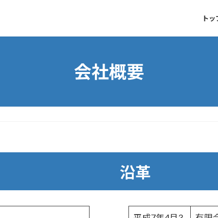
トッ
会社概要
沿革
平成7年
4月3
有限