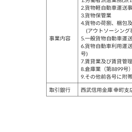
2.貨物軽自動車運送
3.貨物保管業
4.貨物の荷捌、梱包
(アウトソーシング
事業内容
5.一般貨物自動車運送
6.貨物自動車利用運送
号)
7.賃貸業及び賃貸管
8.倉庫業（第8899号
9.その他前各号に附
取引銀行
西武信用金庫 幸