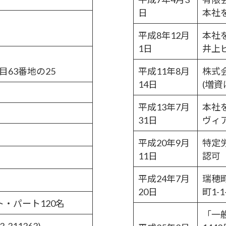
日
本社
平成8年
12月
本社を
1日
井上
63番地の25
平成11年
8月
株式
14日
(増資
平成13年
7月
本社を
31日
ヴィ
平成20年
9月
特定労
11日
認可
平成24年
7月
瑞穂
20日
町1-
ト・パート120名
「一
311363)